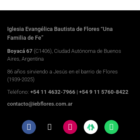
Iglesia Evangélica Bautista de Flores “Una
Familia de Fe”
Boyacá 67
(C1406), Ciudad Autónoma de Buenos
Aires, Argentina
86 años sirviendo a Jesús en el barrio de Flores
(1939-2025)
Teléfono:
+54 11 4632-7966 | +54 9 11 5760-8422
contacto@iebflores.com.ar
F
X
I
W
a
-
n
h
c
t
s
a