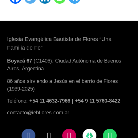
Iglesia Evangélica Bautista de Flores “Una
Familia de Fe”
Boyacá 67
(C1406), Ciudad Autónoma de Buenos
Aires, Argentina
86 años sirviendo a Jesús en el barrio de Flores
(1939-2025)
Teléfono:
+54 11 4632-7966 | +54 9 11 5760-8422
contacto@iebflores.com.ar
F
X
I
W