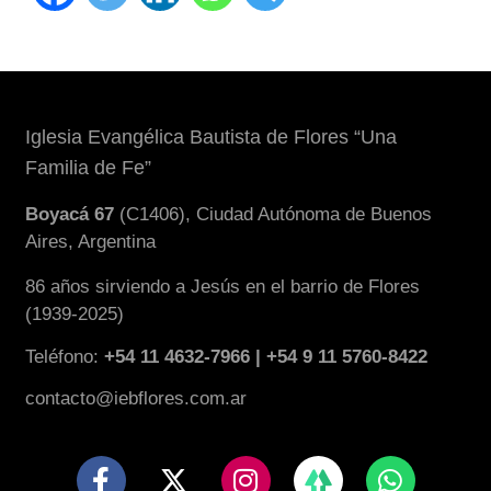
Iglesia Evangélica Bautista de Flores “Una
Familia de Fe”
Boyacá 67
(C1406), Ciudad Autónoma de Buenos
Aires, Argentina
86 años sirviendo a Jesús en el barrio de Flores
(1939-2025)
Teléfono:
+54 11 4632-7966 | +54 9 11 5760-8422
contacto@iebflores.com.ar
F
X
I
W