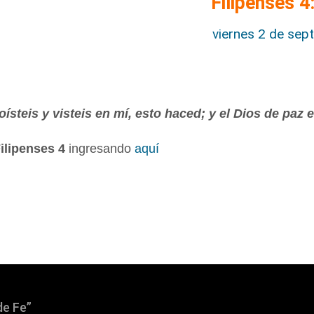
Filipenses 
viernes 2 de sep
oísteis y visteis en mí, esto haced; y el Dios de paz 
ilipenses 4
ingresando
aquí
de Fe”