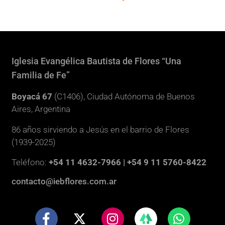
Iglesia Evangélica Bautista de Flores “Una
Familia de Fe”
Boyacá 67
(C1406), Ciudad Autónoma de Buenos
Aires, Argentina
86 años sirviendo a Jesús en el barrio de Flores
(1939-2025)
Teléfono:
+54 11 4632-7966 | +54 9 11 5760-8422
contacto@iebflores.com.ar
F
X
I
W