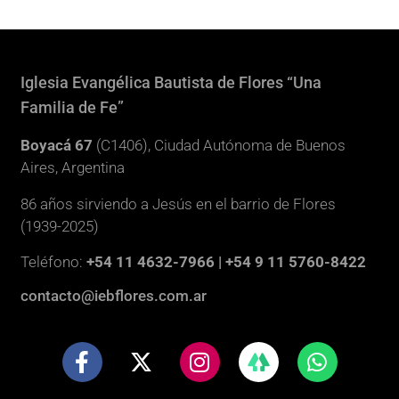
Iglesia Evangélica Bautista de Flores “Una
Familia de Fe”
Boyacá 67
(C1406), Ciudad Autónoma de Buenos
Aires, Argentina
86 años sirviendo a Jesús en el barrio de Flores
(1939-2025)
Teléfono:
+54 11 4632-7966 | +54 9 11 5760-8422
contacto@iebflores.com.ar
F
X
I
W
a
-
n
h
c
t
s
a