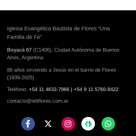
Iglesia Evangélica Bautista de Flores “Una
Familia de Fe”
Boyacá 67
(C1406), Ciudad Autónoma de Buenos
Aires, Argentina
86 años sirviendo a Jesús en el barrio de Flores
(1939-2025)
Teléfono:
+54 11 4632-7966 | +54 9 11 5760-8422
contacto@iebflores.com.ar
F
X
I
W
a
-
n
h
c
t
s
a