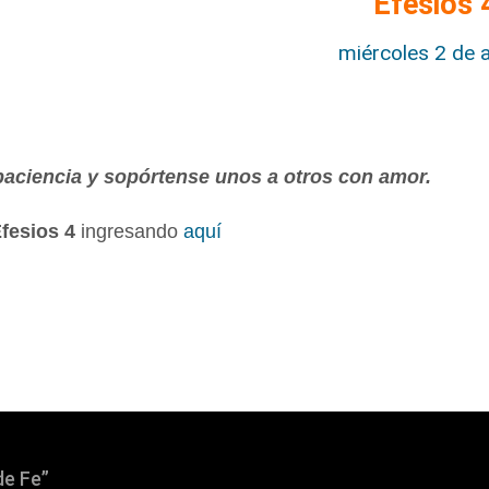
Efesios
miércoles 2 de 
aciencia y sopórtense unos a otros con amor.
fesios 4
ingresando
aquí
de Fe”