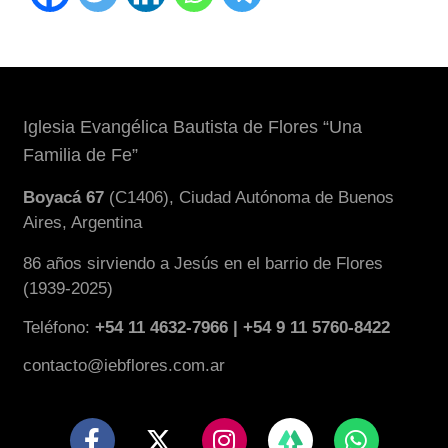
Iglesia Evangélica Bautista de Flores “Una
Familia de Fe”
Boyacá 67
(C1406), Ciudad Autónoma de Buenos
Aires, Argentina
86 años sirviendo a Jesús en el barrio de Flores
(1939-2025)
Teléfono:
+54 11 4632-7966 | +54 9 11 5760-8422
contacto@iebflores.com.ar
F
X
I
W