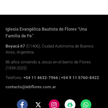
Iglesia Evangélica Bautista de Flores “Una
Familia de Fe”
Boyacá 67
(C1406), Ciudad Autónoma de Buenos
Aires, Argentina
86 años sirviendo a Jesús en el barrio de Flores
(1939-2025)
Teléfono:
+54 11 4632-7966 | +54 9 11 5760-8422
contacto@iebflores.com.ar
F
X
I
W
a
-
n
h