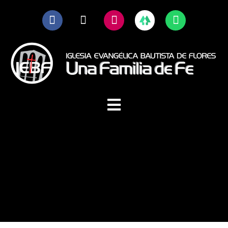
Ir
F
X
I
W
al
a
-
n
h
contenido
c
t
s
a
e
w
t
t
b
i
a
s
o
t
g
a
o
t
r
p
k
e
a
p
Menú
-
r
m
f