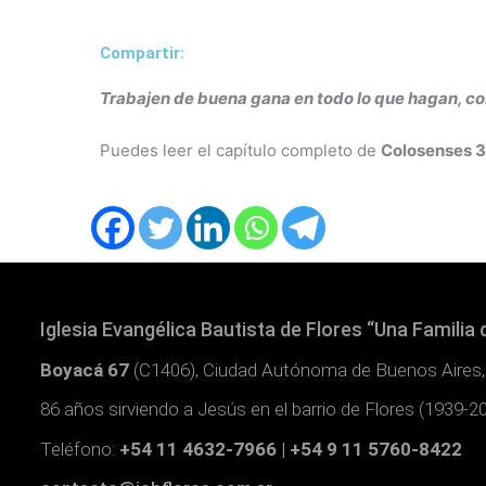
Compartir:
Trabajen de buena gana en todo lo que hagan, com
Puedes leer el capítulo completo de
Colosenses 
Iglesia Evangélica Bautista de Flores “Una Familia 
Boyacá 67
(C1406), Ciudad Autónoma de Buenos Aires,
86 años sirviendo a Jesús en el barrio de Flores (1939-2
Teléfono:
+54 11 4632-7966 | +54 9 11 5760-8422