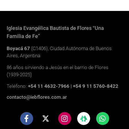
Iglesia Evangélica Bautista de Flores “Una
Familia de Fe”
Boyacá 67
(C1406), Ciudad Autónoma de Buenos
Aires, Argentina
86 años sirviendo a Jesús en el barrio de Flores
(1939-2025)
Teléfono:
+54 11 4632-7966 | +54 9 11 5760-8422
contacto@iebflores.com.ar
F
X
I
W
a
-
n
h