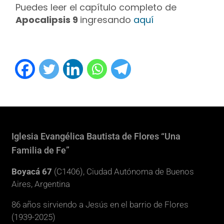
Puedes leer el capítulo completo de
Apocalipsis 9
ingresando
aquí
Iglesia Evangélica Bautista de Flores “Una
Familia de Fe”
Boyacá 67
(C1406), Ciudad Autónoma de Buenos
Aires, Argentina
86 años sirviendo a Jesús en el barrio de Flores
(1939-2025)