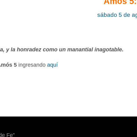
Amós 5
sábado 5 de a
ia, y la honradez como un manantial inagotable.
Amós 5
ingresando
aquí
de Fe”