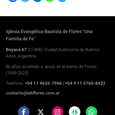
Iglesia Evangélica Bautista de Flores “Una
Familia de Fe”
Boyacá 67
(C1406), Ciudad Autónoma de Buenos
Aires, Argentina
86 años sirviendo a Jesús en el barrio de Flores
(1939-2025)
Teléfono:
+54 11 4632-7966 | +54 9 11 5760-8422
contacto@iebflores.com.ar
F
X
I
W