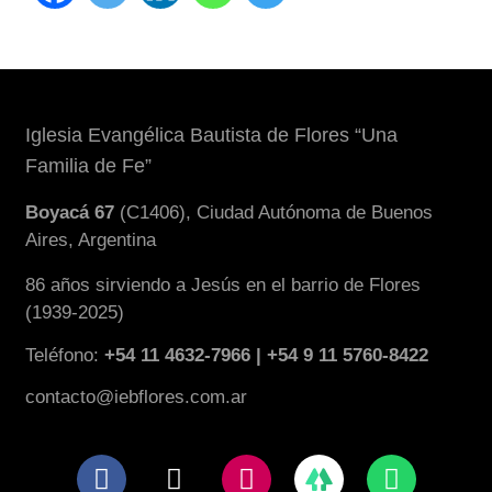
Iglesia Evangélica Bautista de Flores “Una
Familia de Fe”
Boyacá 67
(C1406), Ciudad Autónoma de Buenos
Aires, Argentina
86 años sirviendo a Jesús en el barrio de Flores
(1939-2025)
Teléfono:
+54 11 4632-7966 | +54 9 11 5760-8422
contacto@iebflores.com.ar
F
X
I
W