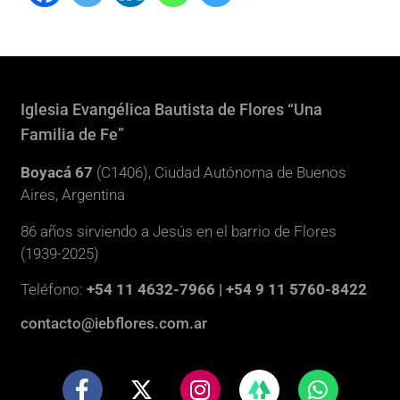
Iglesia Evangélica Bautista de Flores “Una
Familia de Fe”
Boyacá 67
(C1406), Ciudad Autónoma de Buenos
Aires, Argentina
86 años sirviendo a Jesús en el barrio de Flores
(1939-2025)
Teléfono:
+54 11 4632-7966 | +54 9 11 5760-8422
contacto@iebflores.com.ar
F
X
I
W