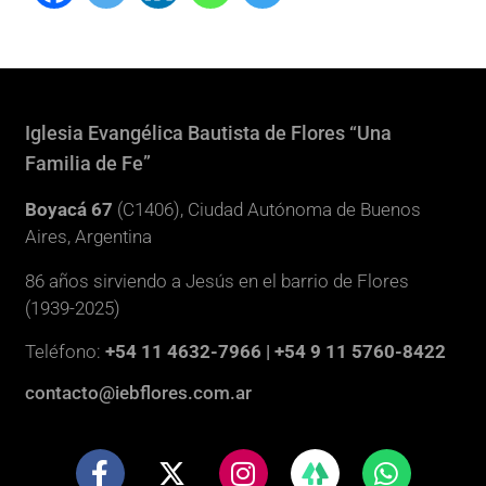
Iglesia Evangélica Bautista de Flores “Una
Familia de Fe”
Boyacá 67
(C1406), Ciudad Autónoma de Buenos
Aires, Argentina
86 años sirviendo a Jesús en el barrio de Flores
(1939-2025)
Teléfono:
+54 11 4632-7966 | +54 9 11 5760-8422
contacto@iebflores.com.ar
F
X
I
W