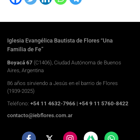
Iglesia Evangélica Bautista de Flores “Una
Familia de Fe”
Boyacá 67
(C1406), Ciudad Autónoma de Buenos
Aires, Argentina
86 años sirviendo a Jesús en el barrio de Flores
(1939-2025)
Teléfono:
+54 11 4632-7966 | +54 9 11 5760-8422
contacto@iebflores.com.ar
F
X
I
W