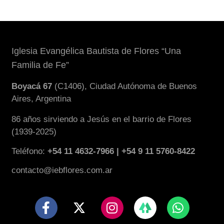
Iglesia Evangélica Bautista de Flores “Una
Familia de Fe”
Boyacá 67
(C1406), Ciudad Autónoma de Buenos
Aires, Argentina
86 años sirviendo a Jesús en el barrio de Flores
(1939-2025)
Teléfono:
+54 11 4632-7966 | +54 9 11 5760-8422
contacto@iebflores.com.ar
F
X
I
W
a
-
n
h