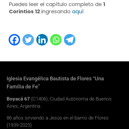
Puedes leer el capítulo completo de
1
Corintios 12
ingresando
aquí
Iglesia Evangélica Bautista de Flores “Una
Familia de Fe”
Boyacá 67
(C1406), Ciudad Autónoma de Buenos
Aires, Argentina
86 años sirviendo a Jesús en el barrio de Flores
(1939-2025)