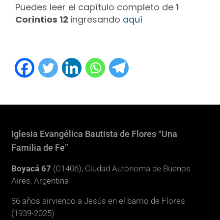
Puedes leer el capítulo completo de
1
Corintios 12
ingresando
aquí
Iglesia Evangélica Bautista de Flores “Una
Familia de Fe”
Boyacá 67
(C1406), Ciudad Autónoma de Buenos
Aires, Argentina
86 años sirviendo a Jesús en el barrio de Flores
(1939-2025)